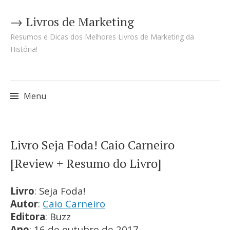
→ Livros de Marketing
Resumos e Dicas dos Melhores Livros de Marketing da
História!
Menu
Pular
Livro Seja Foda! Caio Carneiro
para
[Review + Resumo do Livro]
o
conteúdo
Livro
: Seja Foda!
Autor
:
Caio Carneiro
Editora
: Buzz
Ano
: 16 de outubro de 2017