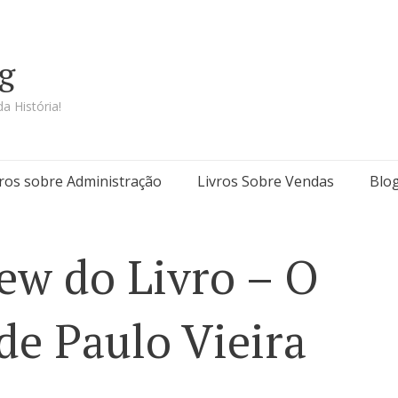
g
a História!
vros sobre Administração
Livros Sobre Vendas
Blo
ew do Livro – O
de Paulo Vieira