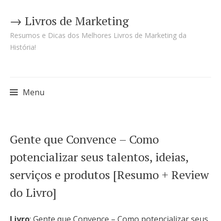
→ Livros de Marketing
Resumos e Dicas dos Melhores Livros de Marketing da
História!
Menu
Pular
Gente que Convence – Como
para
potencializar seus talentos, ideias,
o
serviços e produtos [Resumo + Review
conteúdo
do Livro]
Livro
: Gente que Convence – Como potencializar seus