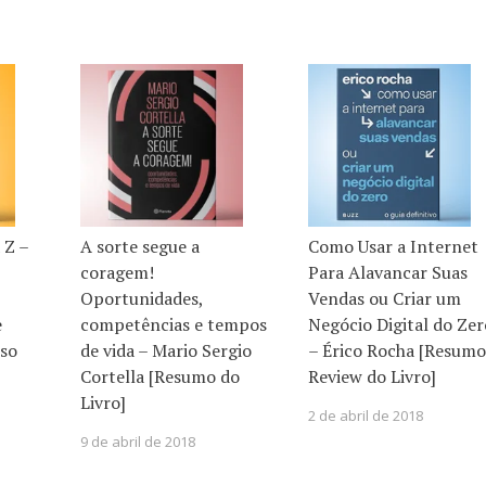
 Z –
A sorte segue a
Como Usar a Internet
coragem!
Para Alavancar Suas
Oportunidades,
Vendas ou Criar um
e
competências e tempos
Negócio Digital do Zer
so
de vida – Mario Sergio
– Érico Rocha [Resumo
Cortella [Resumo do
Review do Livro]
Livro]
2 de abril de 2018
9 de abril de 2018