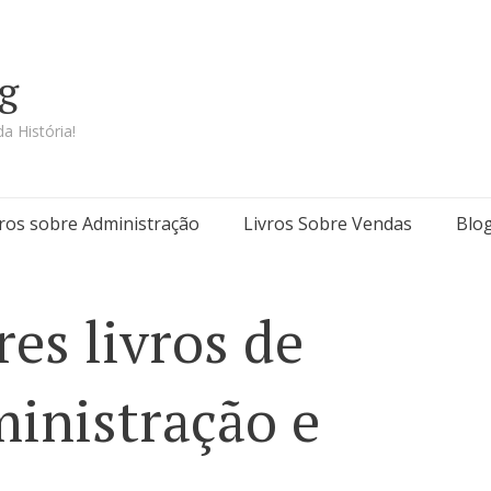
g
a História!
vros sobre Administração
Livros Sobre Vendas
Blo
es livros de
inistração e