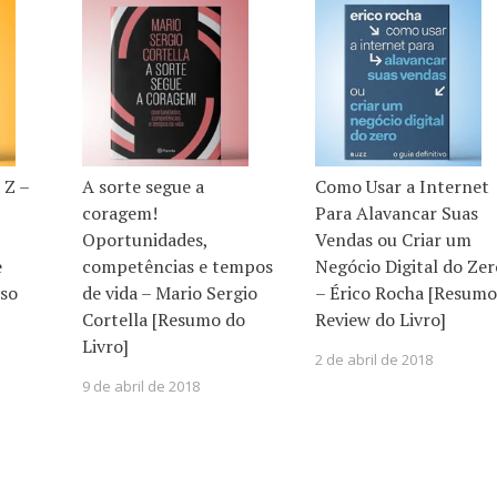
 Z –
A sorte segue a
Como Usar a Internet
coragem!
Para Alavancar Suas
Oportunidades,
Vendas ou Criar um
e
competências e tempos
Negócio Digital do Zer
so
de vida – Mario Sergio
– Érico Rocha [Resumo
Cortella [Resumo do
Review do Livro]
Livro]
2 de abril de 2018
9 de abril de 2018