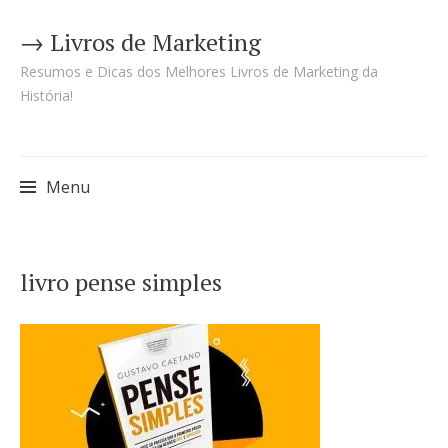
→ Livros de Marketing
Resumos e Dicas dos Melhores Livros de Marketing da
História!
Menu
Pular
livro pense simples
para
o
conteúdo