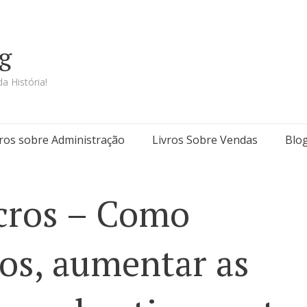
g
a História!
vros sobre Administração
Livros Sobre Vendas
Blo
cros – Como
tos, aumentar as