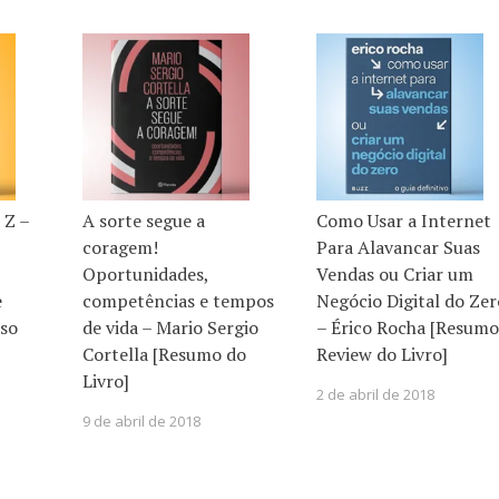
 Z –
A sorte segue a
Como Usar a Internet
coragem!
Para Alavancar Suas
Oportunidades,
Vendas ou Criar um
e
competências e tempos
Negócio Digital do Zer
so
de vida – Mario Sergio
– Érico Rocha [Resumo
Cortella [Resumo do
Review do Livro]
Livro]
2 de abril de 2018
9 de abril de 2018