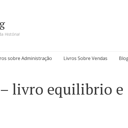
g
a História!
vros sobre Administração
Livros Sobre Vendas
Blo
– livro equilibrio e