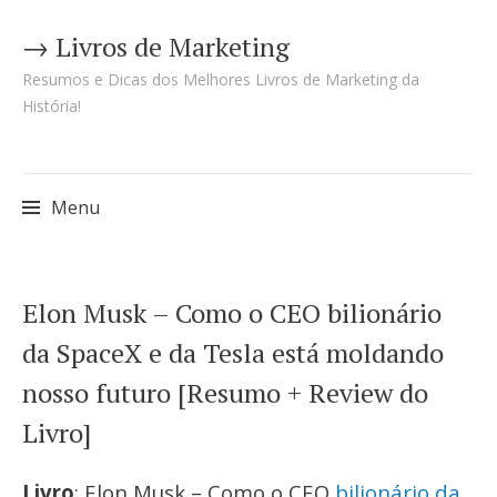
→ Livros de Marketing
Resumos e Dicas dos Melhores Livros de Marketing da
História!
Menu
Pular
Elon Musk – Como o CEO bilionário
para
da SpaceX e da Tesla está moldando
o
nosso futuro [Resumo + Review do
conteúdo
Livro]
Livro
: Elon Musk – Como o CEO
bilionário da