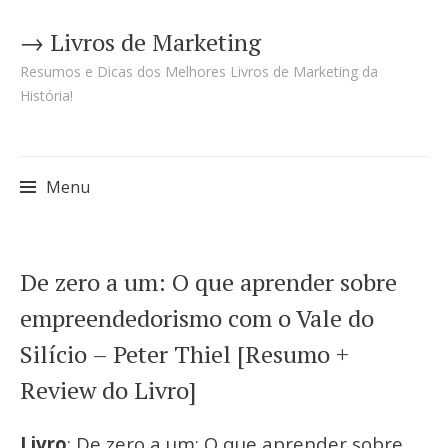
→ Livros de Marketing
Resumos e Dicas dos Melhores Livros de Marketing da
História!
Menu
Pular
De zero a um: O que aprender sobre
para
empreendedorismo com o Vale do
o
Silício – Peter Thiel [Resumo +
conteúdo
Review do Livro]
Livro
: De zero a um: O que aprender sobre