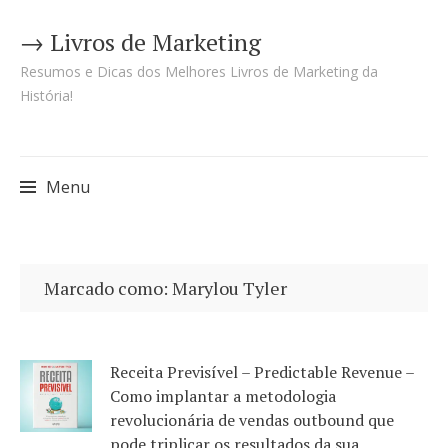
→ Livros de Marketing
Resumos e Dicas dos Melhores Livros de Marketing da
História!
Menu
Pular
para
Marcado como: Marylou Tyler
o
conteúdo
Receita Previsível – Predictable Revenue –
Como implantar a metodologia
revolucionária de vendas outbound que
pode triplicar os resultados da sua